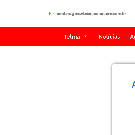
contato@asantosqueeuquero.com.br
Telma
Notícias
A