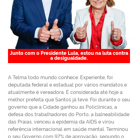
Junto com o Presidente Lula, estou na luta contra
a desigualdade.
A Telma todo mundo conhece. Experiente, foi
deputada federal e estadual por vários mandatos e
atualmente é vereadora. É considerada até hoje a
melhor prefeita que Santos já teve. Foi durante o seu
governo que a Cidade ganhou as Policlínicas, a
defesa dos trabalhadores do Porto, a balneabilidade
das Praias, venceu a epidemia da AIDS e virou
referência internacional em saúde mental. Terminou
o seu Governo com 97% de aprovação, segundo o