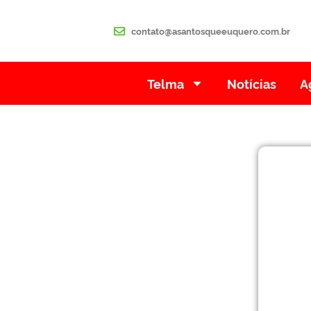
contato@asantosqueeuquero.com.br
Telma
Notícias
A