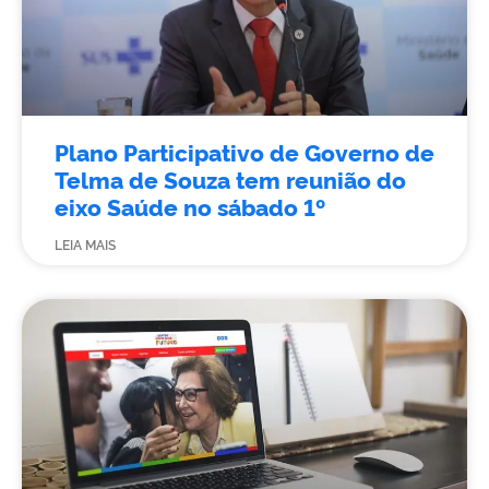
Plano Participativo de Governo de
Telma de Souza tem reunião do
eixo Saúde no sábado 1º
LEIA MAIS