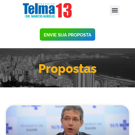
ENVIE SUA PROPOSTA
Propostas