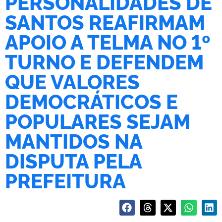
PERSONALIDADES DE
SANTOS REAFIRMAM
APOIO A TELMA NO 1º
TURNO E DEFENDEM
QUE VALORES
DEMOCRÁTICOS E
POPULARES SEJAM
MANTIDOS NA
DISPUTA PELA
PREFEITURA